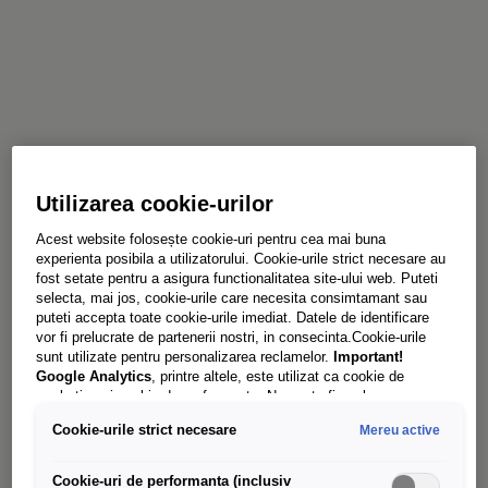
Utilizarea cookie-urilor
Acest website folosește cookie-uri pentru cea mai buna
experienta posibila a utilizatorului. Cookie-urile strict necesare au
fost setate pentru a asigura functionalitatea site-ului web. Puteti
selecta, mai jos, cookie-urile care necesita consimtamant sau
puteti accepta toate cookie-urile imediat. Datele de identificare
vor fi prelucrate de partenerii nostri, in consecinta.Cookie-urile
sunt utilizate pentru personalizarea reclamelor.
Important!
Google Analytics
, printre altele, este utilizat ca cookie de
marketing și cookie de performanta. Nu poate fi exclus ca
Google Ireland
sa transfere date cu caracter personal in SUA.
Cookie-urile strict necesare
Mereu active
Aceasta tara are un nivel mai scazut de protectie a datelor decat
Uniunea Europeana. Prin urmare, nu poate fi exclus ca autoritatile
de securitate din SUA sa obtina acces la date datorita legislatiei
Cookie-uri de performanta (inclusiv