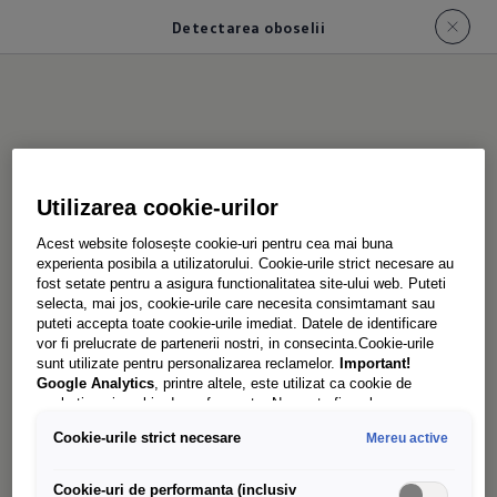
Detectarea oboselii
Detectarea
oboselii
Utilizarea cookie-urilor
Acest website folosește cookie-uri pentru cea mai buna
experienta posibila a utilizatorului. Cookie-urile strict necesare au
fost setate pentru a asigura functionalitatea site-ului web. Puteti
selecta, mai jos, cookie-urile care necesita consimtamant sau
Poate recomanda o pauză prin semnale vizuale și
puteti accepta toate cookie-urile imediat. Datele de identificare
sonore de îndată ce detectează un
vor fi prelucrate de partenerii nostri, in consecinta.Cookie-urile
sunt utilizate pentru personalizarea reclamelor.
Important!
comportament de conducere al șoferului care
Google Analytics
, printre altele, este utilizat ca cookie de
sugerează o stare de oboseală
.
1
marketing și cookie de performanta. Nu poate fi exclus ca
Google Ireland
sa transfere date cu caracter personal in SUA.
Cookie-urile strict necesare
Mereu active
Aceasta tara are un nivel mai scazut de protectie a datelor decat
Uniunea Europeana. Prin urmare, nu poate fi exclus ca autoritatile
de securitate din SUA sa obtina acces la date datorita legislatiei
Cookie-uri de performanta (inclusiv