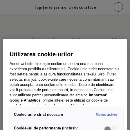
Tapițerie și inserții decorative
Tapițerie și inserții
decorative
Utilizarea cookie-urilor
Acest website folosește cookie-uri pentru cea mai buna
experienta posibila a utilizatorului. Cookie-urile strict necesare au
fost setate pentru a asigura functionalitatea site-ului web. Puteti
selecta, mai jos, cookie-urile care necesita consimtamant sau
Tapițerie
puteti accepta toate cookie-urile imediat. Datele de identificare
vor fi prelucrate de partenerii nostri, in consecinta.Cookie-urile
În funcție de linia de echipare pe care o alegi,
sunt utilizate pentru personalizarea reclamelor.
Important!
scaunele Multivan sunt acoperite standard cu
Google Analytics
, printre altele, este utilizat ca cookie de
marketing și cookie de performanta. Nu poate fi exclus ca
țesătură rezistentă la uzură sau cu microfleece
Google Ireland
sa transfere date cu caracter personal in SUA.
fin. Sunt disponibile și tapițerii din piele de înaltă
Cookie-urile strict necesare
Mereu active
Aceasta tara are un nivel mai scazut de protectie a datelor decat
Uniunea Europeana. Prin urmare, nu poate fi exclus ca autoritatile
calitate.
de securitate din SUA sa obtina acces la date datorita legislatiei
Cookie-uri de performanta (inclusiv