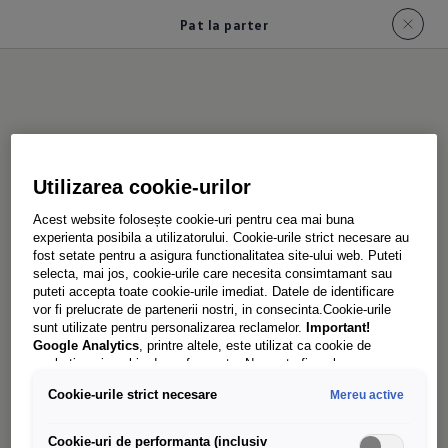
Pat la parter
Patul
inferior
Utilizarea cookie-urilor
Acest website folosește cookie-uri pentru cea mai buna
experienta posibila a utilizatorului. Cookie-urile strict necesare au
fost setate pentru a asigura functionalitatea site-ului web. Puteti
selecta, mai jos, cookie-urile care necesita consimtamant sau
puteti accepta toate cookie-urile imediat. Datele de identificare
vor fi prelucrate de partenerii nostri, in consecinta.Cookie-urile
sunt utilizate pentru personalizarea reclamelor.
Important!
Google Analytics
, printre altele, este utilizat ca cookie de
marketing și cookie de performanta. Nu poate fi exclus ca
Google Ireland
sa transfere date cu caracter personal in SUA.
Cookie-urile strict necesare
Mereu active
Aceasta tara are un nivel mai scazut de protectie a datelor decat
Uniunea Europeana. Prin urmare, nu poate fi exclus ca autoritatile
de securitate din SUA sa obtina acces la date datorita legislatiei
Cookie-uri de performanta (inclusiv