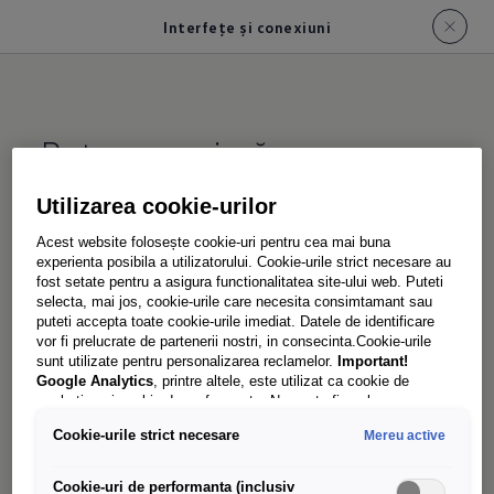
Interfețe și conexiuni
Putere maximă:
conectivitate pentru
Utilizarea cookie-urilor
dispozitivele tale
Acest website folosește cookie-uri pentru cea mai buna
experienta posibila a utilizatorului. Cookie-urile strict necesare au
fost setate pentru a asigura functionalitatea site-ului web. Puteti
selecta, mai jos, cookie-urile care necesita consimtamant sau
Bateria telefonului este descărcată? Nu în noul
puteti accepta toate cookie-urile imediat. Datele de identificare
Transporter! Încărcă-ți rapid dispozitivele mobile
vor fi prelucrate de partenerii nostri, in consecinta.Cookie-urile
sunt utilizate pentru personalizarea reclamelor.
Important!
și uneltele în timp ce conduci de la o lucrare la
Google Analytics
, printre altele, este utilizat ca cookie de
alta. În compartimentul ușor accesibil din
marketing și cookie de performanta. Nu poate fi exclus ca
Google Ireland
sa transfere date cu caracter personal in SUA.
consola centrală, poți depozita toate
Cookie-urile strict necesare
Mereu active
Aceasta tara are un nivel mai scazut de protectie a datelor decat
smartphone-urile obișnuite și le poți alimenta cu
Uniunea Europeana. Prin urmare, nu poate fi exclus ca autoritatile
de securitate din SUA sa obtina acces la date datorita legislatiei
Cookie-uri de performanta (inclusiv