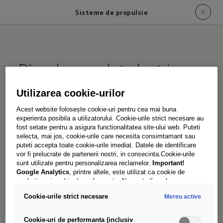
Sisteme de propulsie
Diesel, complet electric
sau eHybrid:
alege ce ți se
Utilizarea cookie-urilor
potrivește
Acest website folosește cookie-uri pentru cea mai buna
experienta posibila a utilizatorului. Cookie-urile strict necesare au
fost setate pentru a asigura functionalitatea site-ului web. Puteti
selecta, mai jos, cookie-urile care necesita consimtamant sau
Noul Transporter este un adevărat cal de povară
puteti accepta toate cookie-urile imediat. Datele de identificare
– pentru asta are nevoie de sisteme de propulsie
vor fi prelucrate de partenerii nostri, in consecinta.Cookie-urile
sunt utilizate pentru personalizarea reclamelor.
Important!
care să facă față aproape oricărei provocări și să
Google Analytics
, printre altele, este utilizat ca cookie de
tragă puternic. Fie că este Diesel, complet
marketing și cookie de performanta. Nu poate fi exclus ca
Google Ireland
sa transfere date cu caracter personal in SUA.
electric sau Plug-in-Hybrid (eHybrid¹): pentru
Cookie-urile strict necesare
Mereu active
Aceasta tara are un nivel mai scazut de protectie a datelor decat
aproape orice utilizare, Transporter-ul îți oferă
Uniunea Europeana. Prin urmare, nu poate fi exclus ca autoritatile
de securitate din SUA sa obtina acces la date datorita legislatiei
Cookie-uri de performanta (inclusiv