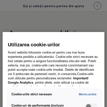
Uși și soluții pentru partea din spate
Acces convenabil
din
toate părțile
Utilizarea cookie-urilor
Acest website folosește cookie-uri pentru cea mai buna
experienta posibila a utilizatorului. Cookie-urile strict necesare au
Încărcarea paleților europeni lateral cu un
fost setate pentru a asigura functionalitatea site-ului web. Puteti
motostivuitor în noul Transporter? Datorită
selecta, mai jos, cookie-urile care necesita consimtamant sau
puteti accepta toate cookie-urile imediat. Datele de identificare
deschiderii extra-late a ușii glisante de pe partea
vor fi prelucrate de partenerii nostri, in consecinta.Cookie-urile
pasagerului – opțional și electric – acest lucru
sunt utilizate pentru personalizarea reclamelor.
Important!
Google Analytics
, printre altele, este utilizat ca cookie de
este acum și mai simplu. A doua ușă glisantă de
marketing și cookie de performanta. Nu poate fi exclus ca
pe partea șoferului oferă flexibilitate
Google Ireland
sa transfere date cu caracter personal in SUA.
Cookie-urile strict necesare
Mereu active
Aceasta tara are un nivel mai scazut de protectie a datelor decat
suplimentară la încărcare și descărcare. Iar
Uniunea Europeana. Prin urmare, nu poate fi exclus ca autoritatile
ajutoarele electrice opționale pentru închidere
de securitate din SUA sa obtina acces la date datorita legislatiei
Cookie-uri de performanta (inclusiv