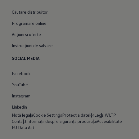
Căutare distribuitor
Programare online
Acțiuni și oferte
Instrucțiuni de salvare
SOCIAL MEDIA
Facebook
YouTube
Instagram
Linkedin
Notă legală
Cookie Settings
Protecția datelor
Legal
WLTP
Contact
Informații despre siguranța produsului
Accesibilitate
EU Data Act