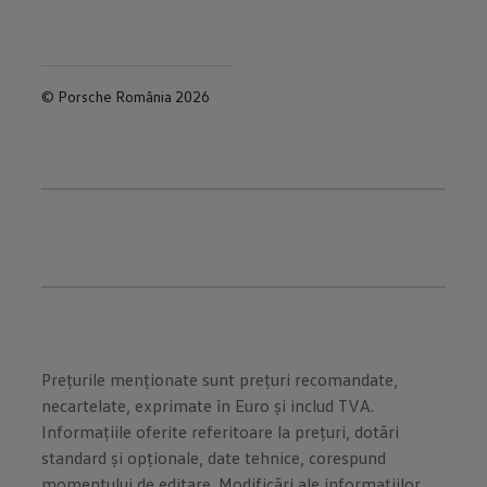
© Porsche România 2026
Prețurile menționate sunt prețuri recomandate,
necartelate, exprimate în Euro și includ TVA.
Informațiile oferite referitoare la prețuri, dotări
standard și opționale, date tehnice, corespund
momentului de editare. Modificări ale informațiilor