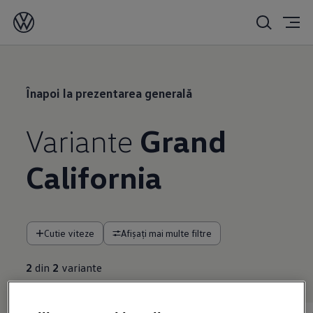
Înapoi la prezentarea generală
Variante
Grand
California
Cutie viteze
Afișați mai multe filtre
2
din
2
variante
600