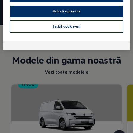
uri in politica de cookie-uri sau in setarile cookie-urilor. Veti gasi
setarile cookie-urilor in partea de jos a site-ului web.
Nota privind
Salvați opțiunile
cookie-urile in scopuri de marketing:
Daca ati accesat site-ul
nostru web prin intermediul unui link personalizat furnizat de noi,
datele pe care le-ati generat pot fi vizualizate de dealerul
Setări cookie-uri
desemnat (Porsche Inter Auto Romania SRL, in cazul unui dealer
propriu al Holdingului Porsche), cu conditia sa va fi dat
consimtamantul explicit pentru acest lucru ("cookie-uri in scopuri
de marketing").
VW Cookie Policy
Modele din gama noastră
Vezi toate modelele
NOU