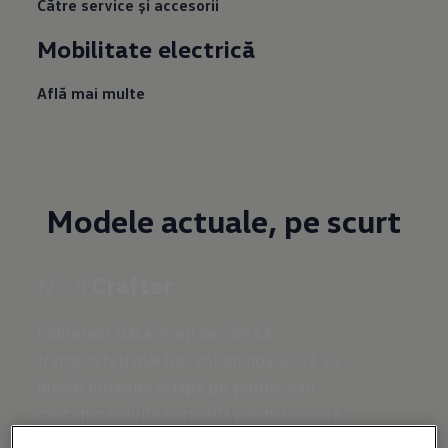
Către service și accesorii
Mobilitate electrică
Află mai multe
Modele actuale, pe scurt
Noul
Crafter
Indiferent dacă aveți nevoie să
transportați mărfuri voluminoase, să vă
duceți întreaga echipă pe șantier sau
căutați o soluție versatilă pentru cerințe
speciale, Crafter a fost întotdeauna