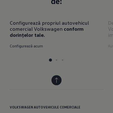
de:
Configurează propriul autovehicul
De
comercial Volkswagen
conform
Vo
dorințelor tale.
im
Configurează acum
Au
VOLKSWAGEN AUTOVEHICULE COMERCIALE