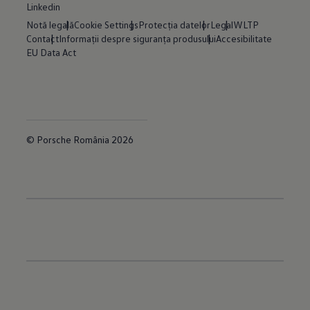
Linkedin
Notă legală
Cookie Settings
Protecția datelor
Legal
WLTP
Contact
Informații despre siguranța produsului
Accesibilitate
EU Data Act
© Porsche România 2026