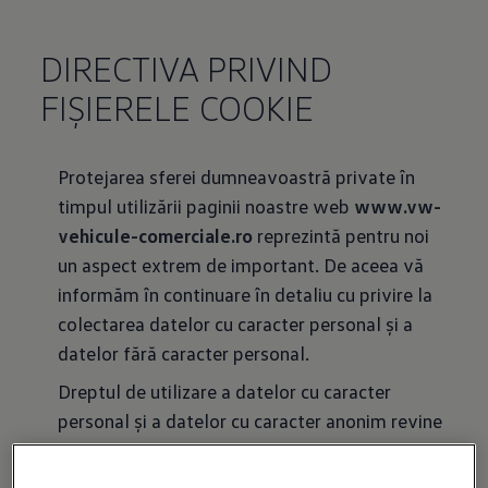
DIRECTIVA PRIVIND
FIȘIERELE COOKIE
Protejarea sferei dumneavoastră private în
timpul utilizării paginii noastre web
www.vw-
vehicule-comerciale.ro
reprezintă pentru noi
un aspect extrem de important. De aceea vă
informăm în continuare în detaliu cu privire la
colectarea datelor cu caracter personal și a
datelor fără caracter personal.
Dreptul de utilizare a datelor cu caracter
personal și a datelor cu caracter anonim revine
societății PORSCHE ROMANIA SRL în limitele
prevăzute de lege, exceptând drepturile