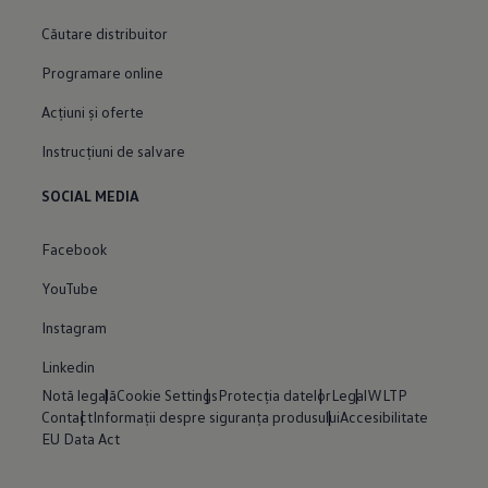
Căutare distribuitor
Programare online
Acțiuni și oferte
Instrucțiuni de salvare
SOCIAL MEDIA
Facebook
YouTube
Instagram
Linkedin
Notă legală
Cookie Settings
Protecția datelor
Legal
WLTP
Contact
Informații despre siguranța produsului
Accesibilitate
EU Data Act