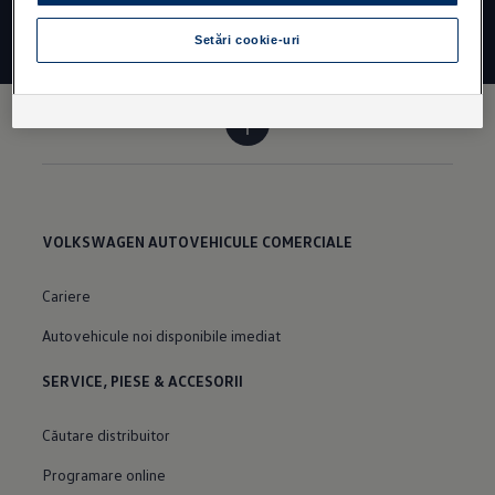
nostru web prin intermediul unui link personalizat furnizat de noi,
datele pe care le-ati generat pot fi vizualizate de dealerul
Setări cookie-uri
desemnat (Porsche Inter Auto Romania SRL, in cazul unui dealer
propriu al Holdingului Porsche), cu conditia sa va fi dat
consimtamantul explicit pentru acest lucru ("cookie-uri in scopuri
de marketing").
VW Cookie Policy
VOLKSWAGEN AUTOVEHICULE COMERCIALE
Cariere
Autovehicule noi disponibile imediat
SERVICE, PIESE & ACCESORII
Căutare distribuitor
Programare online