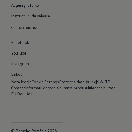
Acțiuni și oferte
Instrucțiuni de salvare
SOCIAL MEDIA
Facebook
YouTube
Instagram
Linkedin
Notă legală
Cookie Settings
Protecția datelor
Legal
WLTP
Contact
Informații despre siguranța produsului
Accesibilitate
EU Data Act
© Porsche România 2026