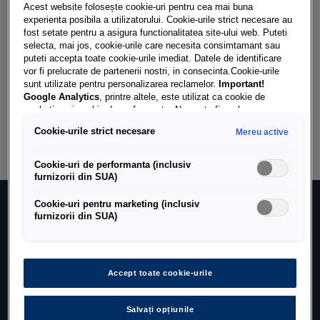
Acest website folosește cookie-uri pentru cea mai buna
Accesorii în funcţie de model
experienta posibila a utilizatorului. Cookie-urile strict necesare au
fost setate pentru a asigura functionalitatea site-ului web. Puteti
selecta, mai jos, cookie-urile care necesita consimtamant sau
Descoperă ofertele
puteti accepta toate cookie-urile imediat. Datele de identificare
vor fi prelucrate de partenerii nostri, in consecinta.Cookie-urile
sunt utilizate pentru personalizarea reclamelor.
Important!
Google Analytics
, printre altele, este utilizat ca cookie de
Roţi iarnă
marketing și cookie de performanta. Nu poate fi exclus ca
Google Ireland
sa transfere date cu caracter personal in SUA.
Cookie-urile strict necesare
Mereu active
Aceasta tara are un nivel mai scazut de protectie a datelor decat
Detalii ofertă
Uniunea Europeana. Prin urmare, nu poate fi exclus ca autoritatile
de securitate din SUA sa obtina acces la date datorita legislatiei
Cookie-uri de performanta (inclusiv
actuale. Ca urmare, interferenta cu drepturile și libertatile
furnizorii din SUA)
dumneavoastra personale nu poate fi exclusa.
Daca autorizati
setarea cookie-urilor in scopuri de marketing sau a cookie-
Cookie-uri pentru marketing (inclusiv
urilor de performanta, sunteti de acord, in mod expres, cu
furnizorii din SUA)
Vrei să afli mai multe?
acest transfer de date, in conformitate cu articolul 49
alineatul (1) litera (a) GDPR.
Aveti libertatea de a oferi, de a
Contactează un partener de
refuza sau de a retrage consimtamantul in orice moment.
Porsche Romania SRL este responsabila pentru acest site web și
service
Accept toate cookie-urile
pentru cookie-uri. Puteti gasi mai multe informatii despre cookie-
uri in politica de cookie-uri sau in setarile cookie-urilor. Veti gasi
setarile cookie-urilor in partea de jos a site-ului web.
Nota privind
Salvați opțiunile
cookie-urile in scopuri de marketing:
Daca ati accesat site-ul
Căutare partener service