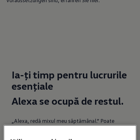
Voraussetzungen sind, erfahren Sie hier.
Ia-ți timp pentru lucrurile
esențiale
Alexa se ocupă de restul.
„Alexa, redă mixul meu săptămânal.” Poate
folosești deja comenzi vocale ca aceasta în casa
ta inteligentă - cu Amazon Alexa, și vehiculul tău