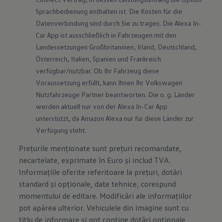
Sprachbedienung enthalten ist. Die Kosten für die 
Datenverbindung sind durch Sie zu tragen. Die Alexa In-
Car App ist ausschließlich in Fahrzeugen mit den 
Landessetzungen Großbritannien, Irland, Deutschland, 
Österreich, Italien, Spanien und Frankreich 
verfügbar/nutzbar. Ob Ihr Fahrzeug diese 
Voraussetzung erfüllt, kann Ihnen Ihr Volkswagen 
Nutzfahrzeuge Partner beantworten. Die o. g. Länder 
werden aktuell nur von der Alexa In-Car App 
unterstützt, da Amazon Alexa nur für diese Länder zur 
Verfügung steht.
Prețurile menționate sunt prețuri recomandate,
necartelate, exprimate în Euro și includ TVA.
Informațiile oferite referitoare la prețuri, dotări
standard și opționale, date tehnice, corespund
momentului de editare. Modificări ale informațiilor
pot apărea ulterior. Vehiculele din imagine sunt cu
titlu de informare și pot conține dotări opționale,