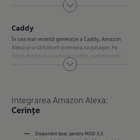
asistență opționale, Digital Cockpit mare și
conectivitate modernă, Amazon Alexa poate fi
integrat cu ușurință și în Multivan.
Caddy
Către Multivan
În cea mai recentă generație a Caddy, Amazon
Alexa și-a sărbătorit premiera ca pasager. Pe
lângă designul carismatic Caddy, numeroasele
servicii digitale și conceptul interior flexibil,
Alexa duce confortul în Caddy la un nou nivel.
Către caddy
Integrarea Amazon Alexa:
Cerințe
Disponibil doar pentru MOD 3.2. 