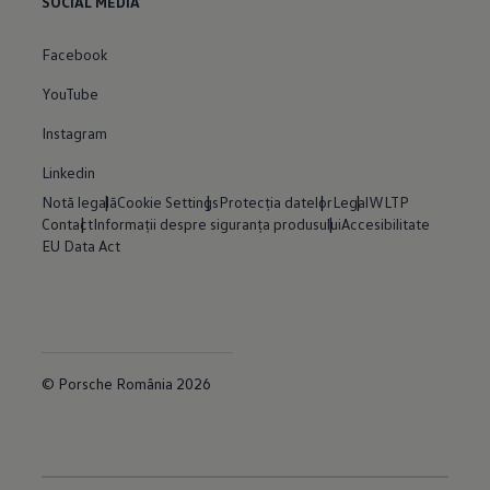
SOCIAL MEDIA
Facebook
YouTube
Instagram
Linkedin
Notă legală
Cookie Settings
Protecția datelor
Legal
WLTP
Contact
Informații despre siguranța produsului
Accesibilitate
EU Data Act
© Porsche România 2026