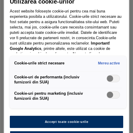
Utilizarea cookie-urilor
devine și el inteligent. Fie că este vorba de
Acest website folosește cookie-uri pentru cea mai buna
întrebări despre știrile actuale, pregătirea listei
experienta posibila a utilizatorului. Cookie-urile strict necesare au
de cumpărături sau controlul dispozitivelor
fost setate pentru a asigura functionalitatea site-ului web. Puteti
selecta, mai jos, cookie-urile care necesita consimtamant sau
Smart-Home în timp ce ești încă pe drum spre
puteti accepta toate cookie-urile imediat. Datele de identificare
casă: cu integrarea Amazon Alexa, conduci pur și
vor fi prelucrate de partenerii nostri, in consecinta.Cookie-urile
sunt utilizate pentru personalizarea reclamelor.
Important!
simplu mai confortabil.
Google Analytics
, printre altele, este utilizat ca cookie de
marketing și cookie de performanta. Nu poate fi exclus ca
Google Ireland
sa transfere date cu caracter personal in SUA.
Cookie-urile strict necesare
Mereu active
Aceasta tara are un nivel mai scazut de protectie a datelor decat
Uniunea Europeana. Prin urmare, nu poate fi exclus ca autoritatile
de securitate din SUA sa obtina acces la date datorita legislatiei
Cookie-uri de performanta (inclusiv
actuale. Ca urmare, interferenta cu drepturile și libertatile
furnizorii din SUA)
dumneavoastra personale nu poate fi exclusa.
Daca autorizati
setarea cookie-urilor in scopuri de marketing sau a cookie-
Cookie-uri pentru marketing (inclusiv
urilor de performanta, sunteti de acord, in mod expres, cu
furnizorii din SUA)
acest transfer de date, in conformitate cu articolul 49
alineatul (1) litera (a) GDPR.
Aveti libertatea de a oferi, de a
refuza sau de a retrage consimtamantul in orice moment.
Porsche Romania SRL este responsabila pentru acest site web și
Accept toate cookie-urile
pentru cookie-uri. Puteti gasi mai multe informatii despre cookie-
uri in politica de cookie-uri sau in setarile cookie-urilor. Veti gasi