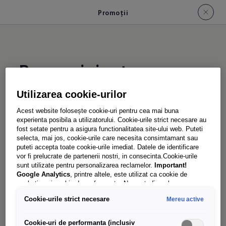
Promoții
Bonusuri și extra
garanție
Utilizarea cookie-urilor
Acest website folosește cookie-uri pentru cea mai buna
experienta posibila a utilizatorului. Cookie-urile strict necesare au
Dacă alegi acum un nou model Crafter, te poți
fost setate pentru a asigura functionalitatea site-ului web. Puteti
bucura de bonusuri atractive și o garanție
selecta, mai jos, cookie-urile care necesita consimtamant sau
puteti accepta toate cookie-urile imediat. Datele de identificare
extinsă.
vor fi prelucrate de partenerii nostri, in consecinta.Cookie-urile
sunt utilizate pentru personalizarea reclamelor.
Important!
5 ani garanție
Google Analytics
, printre altele, este utilizat ca cookie de
marketing și cookie de performanta. Nu poate fi exclus ca
Cu oferta noastră specială pentru cei care pun
Google Ireland
sa transfere date cu caracter personal in SUA.
Cookie-urile strict necesare
Mereu active
preț pe siguranță, la achiziționarea unui nou
Aceasta tara are un nivel mai scazut de protectie a datelor decat
Uniunea Europeana. Prin urmare, nu poate fi exclus ca autoritatile
Crafter primești o garanție extinsă¹. Aceasta
de securitate din SUA sa obtina acces la date datorita legislatiei
Cookie-uri de performanta (inclusiv