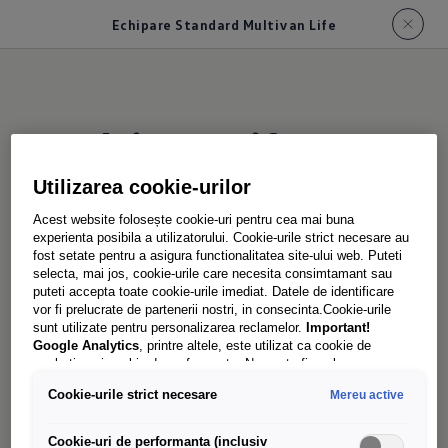
Echipare Standard Multivan Life
Multivan Life
Utilizarea cookie-urilor
Acest website folosește cookie-uri pentru cea mai buna
Caracteristicile
experienta posibila a utilizatorului. Cookie-urile strict necesare au
fost setate pentru a asigura functionalitatea site-ului web. Puteti
echipamentului
selecta, mai jos, cookie-urile care necesita consimtamant sau
puteti accepta toate cookie-urile imediat. Datele de identificare
Multivan Life se remarcă prin numeroase
vor fi prelucrate de partenerii nostri, in consecinta.Cookie-urile
sunt utilizate pentru personalizarea reclamelor.
Important!
caracteristici de confort standard.
Google Analytics
, printre altele, este utilizat ca cookie de
marketing și cookie de performanta. Nu poate fi exclus ca
Caroserie
Google Ireland
sa transfere date cu caracter personal in SUA.
Cookie-urile strict necesare
Mereu active
Aceasta tara are un nivel mai scazut de protectie a datelor decat
Uniunea Europeana. Prin urmare, nu poate fi exclus ca autoritatile
Jante din aliaj “Syracuse” de 16 inchi argintii 
de securitate din SUA sa obtina acces la date datorita legislatiei
Cookie-uri de performanta (inclusiv