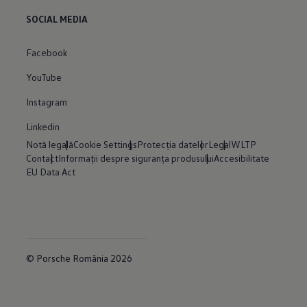
SOCIAL MEDIA
Facebook
YouTube
Instagram
Linkedin
Notă legală
Cookie Settings
Protecția datelor
Legal
WLTP
Contact
Informații despre siguranța produsului
Accesibilitate
EU Data Act
© Porsche România 2026