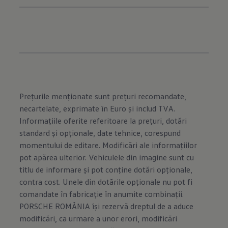
Prețurile menționate sunt prețuri recomandate,
necartelate, exprimate în Euro și includ TVA.
Informațiile oferite referitoare la prețuri, dotări
standard și opționale, date tehnice, corespund
momentului de editare. Modificări ale informațiilor
pot apărea ulterior. Vehiculele din imagine sunt cu
titlu de informare și pot conține dotări opționale,
contra cost. Unele din dotările opționale nu pot fi
comandate în fabricație în anumite combinații.
PORSCHE ROMÂNIA își rezervă dreptul de a aduce
modificări, ca urmare a unor erori, modificări