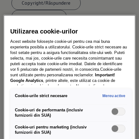
Copyright/Răspundere
Directiva cookie
Utilizarea cookie-urilor
Acest website folosește cookie-uri pentru cea mai buna
experienta posibila a utilizatorului. Cookie-urile strict necesare au
Condiții privind linkurile
fost setate pentru a asigura functionalitatea site-ului web. Puteti
selecta, mai jos, cookie-urile care necesita consimtamant sau
puteti accepta toate cookie-urile imediat. Datele de identificare
vor fi prelucrate de partenerii nostri, in consecinta.Cookie-urile
sunt utilizate pentru personalizarea reclamelor.
Important!
Acest website este creat şi administrat de o 
Google Analytics
, printre altele, este utilizat ca cookie de
societate a Concernului Porsche ("Porsche")  şi 
marketing și cookie de performanta. Nu poate fi exclus ca
este compusă din Homepage (prima pagină) 
Google Ireland
sa transfere date cu caracter personal in SUA.
Cookie-urile strict necesare
Mereu active
Aceasta tara are un nivel mai scazut de protectie a datelor decat
şi toate celelalte pagini web corespunzătoare 
Uniunea Europeana. Prin urmare, nu poate fi exclus ca autoritatile
acestui website.
de securitate din SUA sa obtina acces la date datorita legislatiei
Cookie-uri de performanta (inclusiv
actuale. Ca urmare, interferenta cu drepturile și libertatile
furnizorii din SUA)
Porsche încurajează şi permite realizarea de 
dumneavoastra personale nu poate fi exclusa.
Daca autorizati
link-uri, corecte din punct de vedere legal, cu 
setarea cookie-urilor in scopuri de marketing sau a cookie-
Cookie-uri pentru marketing (inclusiv
urilor de performanta, sunteti de acord, in mod expres, cu
pagina principală şi toate celelalte pagini web 
furnizorii din SUA)
acest transfer de date, in conformitate cu articolul 49