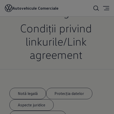
Notă legală
Autovehicule Comerciale
Condiții privind
linkurile/­Link
agreement
Notă legală
Protecția datelor
Aspecte juridice