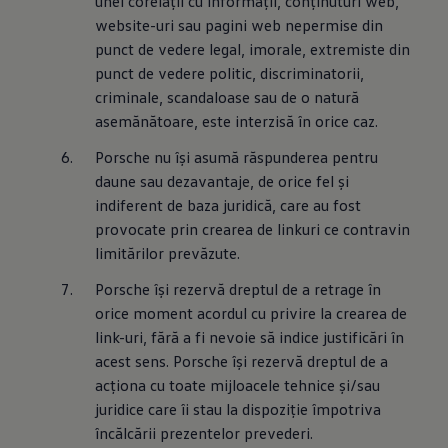
unei corelaţii cu informaţii, conţinuturi web, 
website-uri sau pagini web nepermise din 
punct de vedere legal, imorale, extremiste din 
punct de vedere politic, discriminatorii, 
criminale, scandaloase sau de o natură 
asemănătoare, este interzisă în orice caz.
Porsche nu îşi asumă răspunderea pentru 
daune sau dezavantaje, de orice fel şi 
indiferent de baza juridică, care au fost 
provocate prin crearea de linkuri ce contravin 
limitărilor prevăzute.
Porsche îşi rezervă dreptul de a retrage în 
orice moment acordul cu privire la crearea de 
link-uri, fără a fi nevoie să indice justificări în 
acest sens. Porsche îşi rezervă dreptul de a 
acţiona cu toate mijloacele tehnice şi/sau 
juridice care îi stau la dispoziţie împotriva 
încălcării prezentelor prevederi.