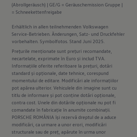
(Abrollgeräusch) | GE/G = Geräuschemission Gruppe |
= Schneekettenfreigabe
Erhältlich in allen teilnehmenden Volkswagen
Service-Betrieben. Änderungen, Satz- und Druckfehler
vorbehalten. Symbolfotos. Stand Juni 2025.
Prețurile menționate sunt prețuri recomandate,
necartelate, exprimate în Euro și includ TVA.
Informațiile oferite referitoare la prețuri, dotări
standard și opționale, date tehnice, corespund
momentului de editare. Modificări ale informațiilor
pot apărea ulterior. Vehiculele din imagine sunt cu
titlu de informare și pot conține dotări opționale,
contra cost. Unele din dotările opționale nu pot fi
comandate în fabricație în anumite combinații.
PORSCHE ROMÂNIA își rezervă dreptul de a aduce
modificări, ca urmare a unor erori, modificări
structurale sau de preț, apărute în urma unor