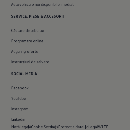
Autovehicule noi disponibile imediat
SERVICE, PIESE & ACCESORII
Căutare distribuitor
Programare online
Acțiuni și oferte
Instrucțiuni de salvare
SOCIAL MEDIA
Facebook
YouTube
Instagram
Linkedin
Notă legală
Cookie Settings
Protecția datelor
Legal
WLTP