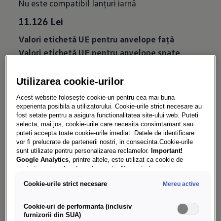
Nu este compatibil lanţuri iarnă
11.126 Lei
Valori etichetă UE pentru anvelope faţă
Valori etichetă UE pentru anvelope spate
Utilizarea cookie-urilor
Roţi de iarnă
Stockton
Acest website folosește cookie-uri pentru cea mai buna
experienta posibila a utilizatorului. Cookie-urile strict necesare au
fost setate pentru a asigura functionalitatea site-ului web. Puteti
selecta, mai jos, cookie-urile care necesita consimtamant sau
puteti accepta toate cookie-urile imediat. Datele de identificare
vor fi prelucrate de partenerii nostri, in consecinta.Cookie-urile
VW Stockton 20”
sunt utilizate pentru personalizarea reclamelor.
Important!
Google Analytics
, printre altele, este utilizat ca cookie de
marketing și cookie de performanta. Nu poate fi exclus ca
Anvelope faţă: 235/50 R20
Google Ireland
sa transfere date cu caracter personal in SUA.
Cookie-urile strict necesare
Mereu active
Aceasta tara are un nivel mai scazut de protectie a datelor decat
Anvelope spate: 265/45 R20
Uniunea Europeana. Prin urmare, nu poate fi exclus ca autoritatile
Bridgestone LM005 B-Seal
de securitate din SUA sa obtina acces la date datorita legislatiei
Cookie-uri de performanta (inclusiv
actuale. Ca urmare, interferenta cu drepturile și libertatile
Cod: 1T3073608Z8S
furnizorii din SUA)