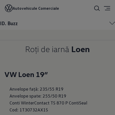
Roţi de iarnă
ID.
Autovehicule Comerciale
Buzz
ID. Buzz
Roţi de iarnă
Loen
VW Loen 19”
Anvelope faţă: 235/55 R19
Anvelope spate: 255/50 R19
Conti WinterContact TS 870 P ContiSeal
Cod: 1T30732AX1S