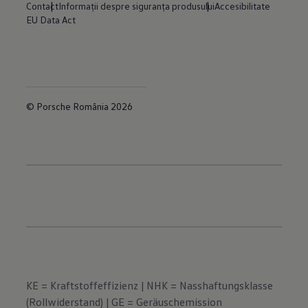
Contact
Informații despre siguranța produsului
Accesibilitate
EU Data Act
© Porsche România 2026
KE = Kraftstoffeffizienz | NHK = Nasshaftungsklasse
(Rollwiderstand) | GE = Geräuschemission