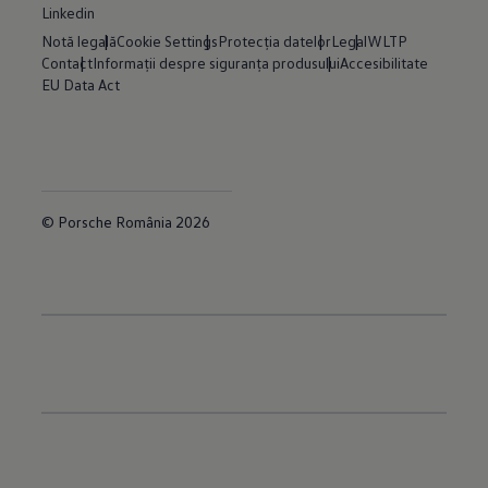
Linkedin
Notă legală
Cookie Settings
Protecția datelor
Legal
WLTP
Contact
Informații despre siguranța produsului
Accesibilitate
EU Data Act
© Porsche România 2026