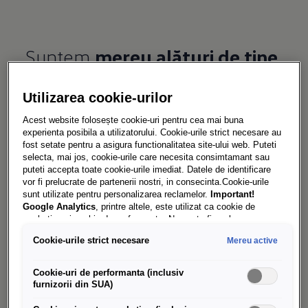
Suntem
mereu alături de tine
Întreținerea regulată, verificările, lucrările de
Utilizarea cookie-urilor
service și folosirea de piese de schimb originale
sunt esențiale pentru mobilitatea ta.
Acest website folosește cookie-uri pentru cea mai buna
experienta posibila a utilizatorului. Cookie-urile strict necesare au
Avem grijă de automobilul tău Amarok și ne
fost setate pentru a asigura functionalitatea site-ului web. Puteti
selecta, mai jos, cookie-urile care necesita consimtamant sau
bucurăm să fim primul tău punct de contact
puteti accepta toate cookie-urile imediat. Datele de identificare
atunci când este vorba despre solicitări legate de
vor fi prelucrate de partenerii nostri, in consecinta.Cookie-urile
sunt utilizate pentru personalizarea reclamelor.
Important!
service.
Google Analytics
, printre altele, este utilizat ca cookie de
marketing și cookie de performanta. Nu poate fi exclus ca
Google Ireland
sa transfere date cu caracter personal in SUA.
Cookie-urile strict necesare
Mereu active
Aceasta tara are un nivel mai scazut de protectie a datelor decat
Uniunea Europeana. Prin urmare, nu poate fi exclus ca autoritatile
Efectuarea lucrărilor de întreținere și reparație în
de securitate din SUA sa obtina acces la date datorita legislatiei
Cookie-uri de performanta (inclusiv
actuale. Ca urmare, interferenta cu drepturile și libertatile
furnizorii din SUA)
service-urile autorizate Volkswagen
dumneavoastra personale nu poate fi exclusa.
Daca autorizati
Autovehicule Comerciale reprezintă o investiție
setarea cookie-urilor in scopuri de marketing sau a cookie-